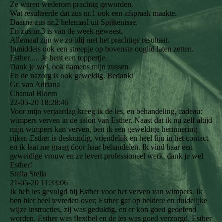
Ze waren wederom prachtig geworden.
Wat resulteerde dat zus nr.1 ook een afspraak maakte.
Daarna zus nr.2 helemaal uit Spijkenisse.
En zus nr.3 is van de week geweest.
Allemaal zijn we zo blij met het prachtige resultaat.
Inmiddels ook een streepje op bovenste ooglid laten zetten.
Esther..... Je bent een toppertje.
Dank je wel, ook namens mijn zussen.
En de nazorg is ook geweldig. Bedankt
Gr. van Adriana
Chantal Bloem
22-05-20
18:28:46
Voor mijn verjaardag kreeg ik de les, en behandeling, cadeau:
wimpers verven in de salon van Esther. Naast dat ik nu zelf altijd
mijn wimpers kan verven, ben ik een geweldige herinnering
rijker. Esther is deskundig, vriendelijk en heel fijn in het contact
en ik laat me graag door haar behandelen. Ik vind haar een
geweldige vrouw en ze levert professioneel werk, dank je wel
Esther!
Stella Stella
21-05-20
11:33:06
Ik heb les gevolgd bij Esther voor het verven van wimpers. Ik
ben hier heel tevreden over; Esther gaf op heldere en duidelijke
wijze instructies, zij was geduldig, en er kon goed geoefend
worden. Esther was flexibel en de les was goed verzorgd. Esther