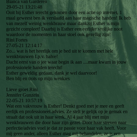
Bianca van Garderen
29-05-21
13:21:48
Ooit bij Esther terecht gekomen door een actie op internet, 1
maal geweest ben ik verslaafd aan haar magische handen! Ik heb
van mezelf weinig wenkbrauw maar dankzij Esther is mijn
gezicht compleet! Daarbij is Esther een eerlijke vrolijke noot
waardoor de momenten in haar stoel ook gezellig zijn!
Rini Fortes
27-05-21
12:14:17
Zo... wat is het heerlijk om je bed uit te komen met hele
wenkbrauwen I.p.v. halve!
Dacht eerst van o jee waar begin ik aan ....maar kwam in jouw
professionele handen terecht!
Esther geweldig gedaan, dank je wel daarvoor!
Ben blij en trots op mijn wenkies
Lieve groet Rini
Jennifer Gunzeln
22-05-21
10:57:19
Wat een vakvrouw is Esther! Denkt goed met je mee en geeft
eerlijk en professioneel advies. Ze stelt je gelijk op je gemak en
straalt dat ook uit in haar werk. Al 4 jaar blij met mijn
wenkbrauwen die door haar zijn gezet. Door haar streven naar
perfectie/advies voel je dat ze passie voor haar vak heeft. Voor
mij geen ander, alleen Esther mag mij behandelen, ze is een