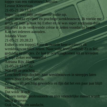
topper van een vakvrouw! Jennifer.
Leonie Kleverlaan
21-05-21
20:33:17
Super blij met mijn permanente make-up.
Super strakke eyeliner en prachtige wenkbrauwen. Ik voelde me
gelijk op mijn gemak bij Esther en ze was super zorgzaam door
mij goed in de verdovende crème te zetten voordat ze begon.
Kan het iedereen aanraden.
Jolanda Visser
21-05-21
20:28:23
Esther is een topper! Voor de tweede keer eyeliners en
wenkbrauwen laten zetten. Naar volle tevredenheid! Ze is lief,
geduldig en precies. Ze laat je ook terugkomen tot ze tevreden
is, top! Zeker een aanrader!
Adriana Rijs -Hoek
21-05-21
11:57:42
Wat zijn ze prachtig....
Eerst heeft mijn dochter haar wenkbrauwen in streepjes laten
zetten door Esther Jansen.
Ze waren zo prachtig geworden en fijn dat het een paar jaar blijft
zitten, dus.....
Dat wilde ik ook.
Op een rustige, professionele en zeer vriendelijke manier wordt
uitleg gegeven.
Ook veel tijd en aandacht.