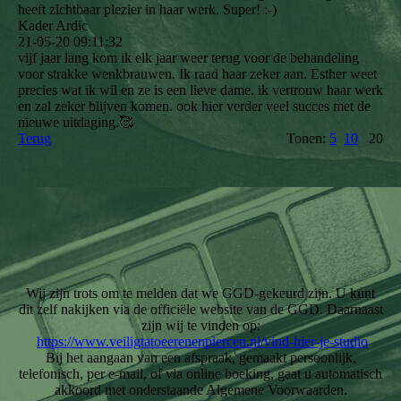
heeft zichtbaar plezier in haar werk. Super! :-)
Kader Ardic
21-05-20
09:11:32
vijf jaar lang kom ik elk jaar weer terug voor de behandeling
voor strakke wenkbrauwen. Ik raad haar zeker aan. Esther weet
precies wat ik wil en ze is een lieve dame. ik vertrouw haar werk
en zal zeker blijven komen. ook hier verder veel succes met de
nieuwe uitdaging.🥰
Terug
Tonen:
5
10
20
Wij zijn trots om te melden dat we GGD-gekeurd zijn. U kunt
dit zelf nakijken via de officiële website van de GGD. Daarnaast
zijn wij te vinden op:
https://www.veiligtatoeerenenpiercen.nl/vind-hier-je-studio
Bij het aangaan van een afspraak, gemaakt persoonlijk,
telefonisch, per e-mail, of via online boeking, gaat u automatisch
akkoord met onderstaande Algemene Voorwaarden.