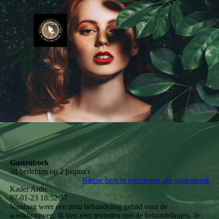
Gastenboek
38 berichten op 2 pagina's
Nieuw bericht toevoegen aan gastenboek
Kader Ardic
07-01-23
18:52:57
Vandaag weer een pmu behandeling gehad voor de
wenkbrauwen. Ik ben zeer tevreden met de behandelingen. Je