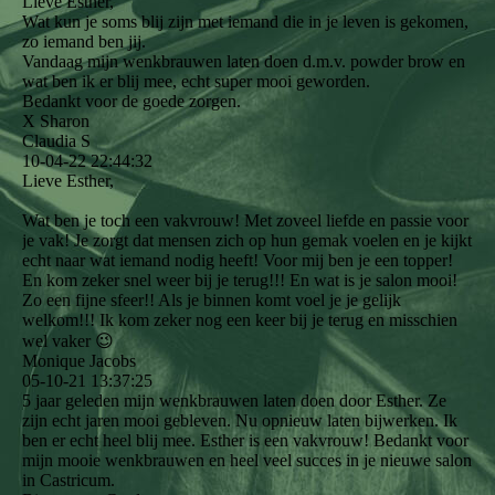
Lieve Esther,
Wat kun je soms blij zijn met iemand die in je leven is gekomen,
zo iemand ben jij.
Vandaag mijn wenkbrauwen laten doen d.m.v. powder brow en
wat ben ik er blij mee, echt super mooi geworden.
Bedankt voor de goede zorgen.
X Sharon
Claudia S
10-04-22
22:44:32
Lieve Esther,
Wat ben je toch een vakvrouw! Met zoveel liefde en passie voor
je vak! Je zorgt dat mensen zich op hun gemak voelen en je kijkt
echt naar wat iemand nodig heeft! Voor mij ben je een topper!
En kom zeker snel weer bij je terug!!! En wat is je salon mooi!
Zo een fijne sfeer!! Als je binnen komt voel je je gelijk
welkom!!! Ik kom zeker nog een keer bij je terug en misschien
wel vaker 😉
Monique Jacobs
05-10-21
13:37:25
5 jaar geleden mijn wenkbrauwen laten doen door Esther. Ze
zijn echt jaren mooi gebleven. Nu opnieuw laten bijwerken. Ik
ben er echt heel blij mee. Esther is een vakvrouw! Bedankt voor
mijn mooie wenkbrauwen en heel veel succes in je nieuwe salon
in Castricum.