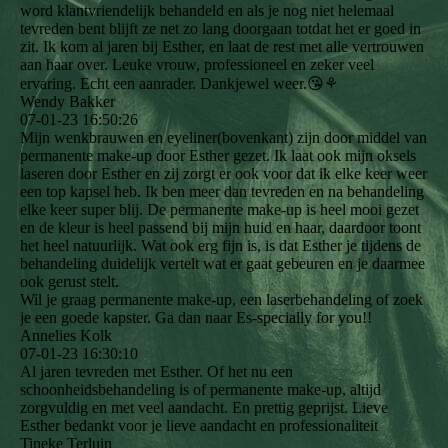
word klantvriendelijk behandeld en als je nog niet helemaal
tevreden bent blijft ze net zo lang doorgaan totdat het er goed in
zit. Ik kom al jaren bij Esther, en laat de rest met alle vertrouwen
aan haar over. Leuke vrouw, professioneel en zeker veel
ervaring. Echt een aanrader. Dankjewel weer.😘⚘️
Wendy Bakker
07-01-23
16:50:26
Mijn wenkbrauwen en eyeliner(bovenkant) zijn door middel van
permanente make-up door Esther gezet. Ik laat ook mijn oksels
laseren door Esther en zij zorgt er ook voor dat ik elke keer weer
een top kapsel heb. Ik ben meer dan tevreden en na behandeling
elke keer super blij. De permanente make-up is heel mooi gezet
en de kleur is heel passend bij mijn huid en haar, daardoor toont
het heel natuurlijk. Wat ook erg fijn is, is dat Esther je tijdens de
behandeling duidelijk vertelt wat er gaat gebeuren en je daarmee
ook gerust stelt.
Wil je graag permanente make-up, een laserbehandeling of zoek
je een goede kapster. Ga dan naar Es-specially for you!!
Annelies Kolk
07-01-23
16:30:10
Al jaren tevreden met Esther. Of het nu een
schoonheidsbehandeling is of permanente make-up, altijd
zorgvuldig en met veel aandacht. En prettig geprijst. Lieve
Esther bedankt voor je lieve aandacht en professionaliteit
Tineke Terluin