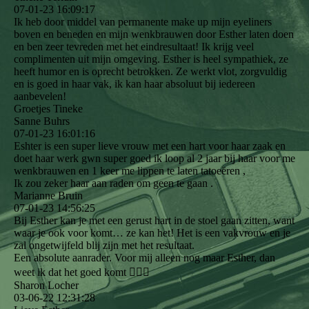
07-01-23
16:09:17
Ik heb door middel van permanente make up mijn eyeliners
boven en beneden en mijn wenkbrauwen door Esther laten doen
en ben zeer tevreden met het eindresultaat! Ik krijg veel
complimenten uit mijn omgeving. Esther is heel sympathiek, ze
heeft humor en is oprecht betrokken. Ze werkt vlot, zorgvuldig
en is goed in haar vak, ik kan haar absoluut bij iedereen
aanbevelen!
Groetjes Tineke
Sanne Buhrs
07-01-23
16:01:16
Eshter is een super lieve vrouw met een hart voor haar zaak en
doet haar werk gwn super goed ik loop al 2 jaar bij haar voor me
wenkbrauwen en 1 keer me lippen te laten tatoeëren ,
Ik zou zeker haar aan raden om geen te gaan .
Marianne Bruin
07-01-23
14:56:25
Bij Esther kan je met een gerust hart in de stoel gaan zitten, want
waar je ook voor komt… ze kan het! Het is een vakvrouw en je
zal ongetwijfeld blij zijn met het resultaat.
Een absolute aanrader. Voor mij alleen nog maar Esther, dan
weet ik dat het goed komt 👌🏻💋
Sharon Locher
03-06-22
12:31:28